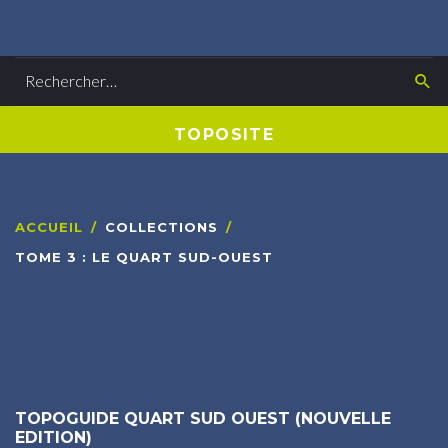
Rechercher
T
O
P
O
S
I
T
E
ACCUEIL
/
COLLECTIONS
/
TOME 3 : LE QUART SUD-OUEST
TOPOGUIDE
QUART
SUD
OUEST
(NOUVELLE
EDITION)