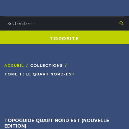
Rechercher
T
O
P
O
S
I
T
E
ACCUEIL
/
COLLECTIONS
/
TOME 1 : LE QUART NORD-EST
TOPOGUIDE
QUART
NORD
EST
(NOUVELLE
EDITION)