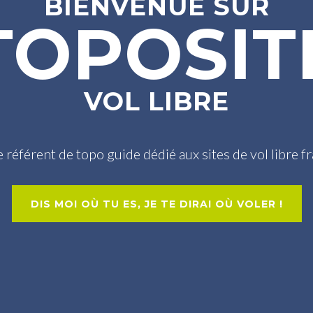
BIENVENUE
SUR
TOPOSIT
VOL
LIBRE
e référent de topo guide dédié aux sites de vol libre f
DIS MOI OÙ TU ES, JE TE DIRAI OÙ VOLER !